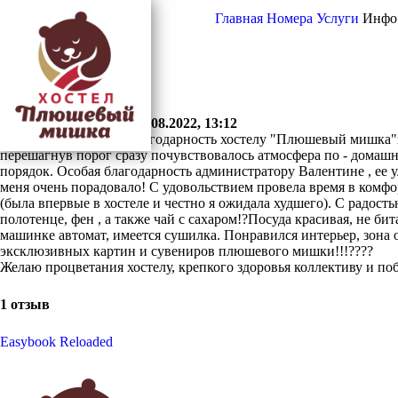
Главная
Номера
Услуги
Инфо
Отзывы
Оставить отзыв
Сурэна Батожапова
31.08.2022, 13:12
Выражаю огромную благодарность хостелу "Плюшевый мишка"з
перешагнув порог сразу почувствовалось атмосфера по - домашн
порядок. Особая благодарность администратору Валентине , ее
меня очень порадовало! С удовольствием провела время в комфо
(была впервые в хостеле и честно я ожидала худшего). С радос
полотенце, фен , а также чай с сахаром!?Посуда красивая, не би
машинке автомат, имеется сушилка. Понравился интерьер, зона
эксклюзивных картин и сувениров плюшевого мишки!!!????
Желаю процветания хостелу, крепкого здоровья коллективу и по
1 отзыв
Easybook Reloaded